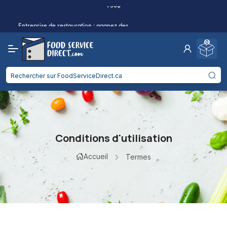
Entreprise de restauration : gagnez des
remises en argent sur les achats
Cliquez pour postuler
admissibles.
0
Frais de port réduits
pour 2 articles ou plus !
Livraison gratuite
à partir de
750$
Entreprise de restauration : gagnez des
remises en argent sur les achats
Cliquez pour postuler
admissibles.
Conditions d'utilisation
Accueil
Termes