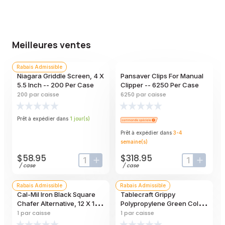
Meilleures ventes
Rabais Admissible
Niagara Griddle Screen, 4 X
Pansaver Clips For Manual
5.5 Inch -- 200 Per Case
Clipper -- 6250 Per Case
200
par caisse
6250
par caisse
Prêt à expédier dans
1
jour
(s)
Prêt à expédier dans
3-4
semaine
(s)
$58.95
$318.95
input-label
button-plus
input-label
button
/
case
/
case
Rabais Admissible
Rabais Admissible
Cal-Mil Iron Black Square
Tablecraft Grippy
Chafer Alternative, 12 X 12 X
Polypropylene Green Color
7 1/2 Inch
Coded Cutting Board With
1
par caisse
1
par caisse
Tpe Grips, 24 X 18 X 0.625