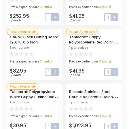
Inch
Prêt à expédier dans
3
jour
(s)
Prêt à expédier dans
3
jour
(s)
$252.95
$41.95
input-label
button-plus
input-label
button
/
each
/
each
Rabais Admissible
Rabais Admissible
Cal-Mil Black Cutting Board,
Tablecraft Grippy
12 X 18 X .5 Inch
Polypropylene Red Color
Coded Cutting Board With
1
par caisse
1
par caisse
Tpe Grips, 24 X 18 X 0.625
Inch
Prêt à expédier dans
3
jour
(s)
Prêt à expédier dans
3
jour
(s)
$82.95
$41.95
input-label
button-plus
input-label
button
/
each
/
each
Rabais Admissible
Tablecraft Polypropylene
Rosseto Stainless Steel
White Grippy Cutting Board
Double Adjustable Height
With Tpe Grips, 12 X 18 X 0.5
Heat Lamp
1
par caisse
1
par caisse
Inch
Prêt à expédier dans
3
jour
(s)
Prêt à expédier dans
3
jour
(s)
$30.95
$1,023.95