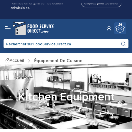
admissibles.
Frais de port réduits
pour 2 articles ou plus !
Livraison gratuite
à partir de
750$
0
Entreprise de restauration : gagnez des
remises en argent sur les achats
Cliquez pour postuler
admissibles.
Accueil
Équipement De Cuisine
Kitchen Equipment