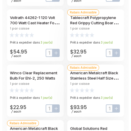
input-label
button-plus
input-label
button
/
each
/
each
Rabais Admissible
Vollrath 44262-1 120 Volt
Tablecraft Polypropylene
700 Watt Cast Heater For
Red Grippy Cutting Board
Warming Equipment
With Tpe Grips, 12 X 18 X 0.5
1
par caisse
1
par caisse
Inch
Prêt à expédier dans
3
jour
(s)
Prêt à expédier dans
3
jour
(s)
$54.95
$32.95
input-label
button-plus
input-label
button
/
each
/
each
Rabais Admissible
Winco Clear Replacement
American Metalcraft Black
Bulb For Ehl-2, 250 Watts
Stainless Steel Half Size
Twilight Griddle Stand, 16 X
1
par caisse
1
par caisse
8 X 4-1/2 Inch
Prêt à expédier dans
1
jour
(s)
Prêt à expédier dans
3
jour
(s)
$22.95
$93.95
input-label
button-plus
input-label
button
/
each
/
each
Rabais Admissible
American Metalcraft Black
Global Solutions Red