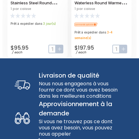
Stainless Steel Round
Waterless Round Warmer, 7
Twilight Griddle Stand, 17
Quart Capacity
1
par caisse
1
par caisse
Inch Dia. X 4-1/2 Inch Height
Prêt à expédier dans
3
jour
(s)
Prêt à expédier dans
3-4
semaine
(s)
$95.95
$197.95
input-label
button-plus
input-label
button
/
each
/
each
Livraison de qualité
Nous nous engageons à vous
fournir ce dont vous avez besoin
dans les meilleures conditions
Approvisionnement à la
demande
Si vous ne trouvez pas ce dont
vous avez besoin, vous pouvez
nous appeler