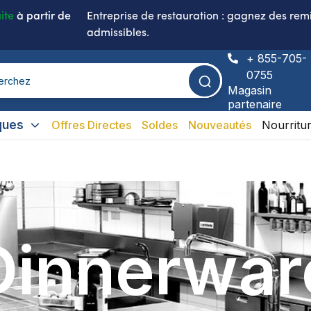
ite
à partir de
Entreprise de restauration : gagnez des remi
admissibles.
+ 855-705-
0755
Magasin
partenaire
ques
Offres Directes
Soldes
Nouveautés
Nourritu
Dinnerwar