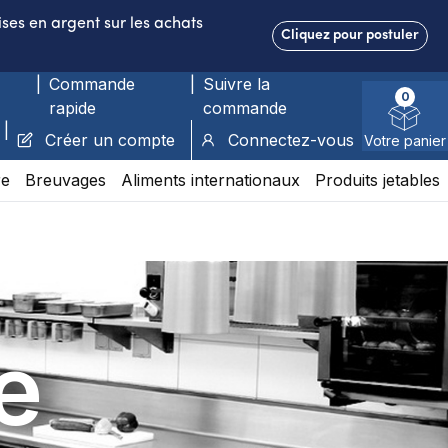
ses en argent sur les achats
Cliquez pour postuler
|
Commande
|
Suivre la
0
rapide
commande
|
Créer un compte
Connectez-vous
Votre panier
re
Breuvages
Aliments internationaux
Produits jetables
e