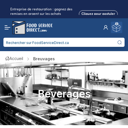
Entreprise de restauration : gagnez des
remises en argent sur les achats
Cliquez pour postuler
admissibles.
Frais de port réduits
pour 2 articles ou plus !
Livraison gratuite
à partir de
0
750$
Entreprise de restauration : gagnez des
remises en argent sur les achats
Cliquez pour postuler
admissibles.
Accueil
Breuvages
Beverages