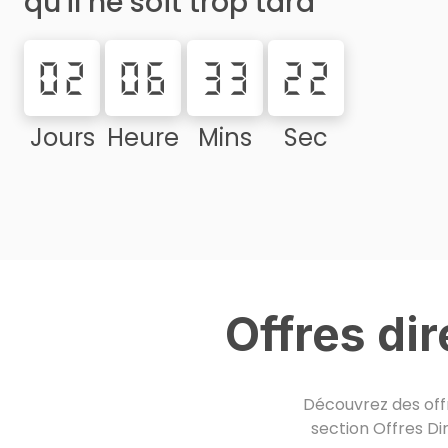
qu'il ne soit trop tard
02
06
33
21
Jours
Heure
Mins
Sec
Offres di
Découvrez des offr
section Offres Di