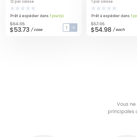
12
par caisse
1
par caisse
Prêt à expédier dans
1
jour
(s)
Prêt à expédier dans
1
jo
$64.95
$57.95
$53.73
$54.98
/
case
/
each
input-label
button-plus
Vous ne 
principales