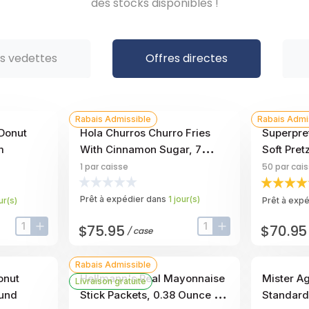
des stocks disponibles !
ts vedettes
Offres directes
Rabais Admissible
Rabais Admi
 Donut
Hola Churros Churro Fries
Superpre
m
With Cinnamon Sugar, 7
Soft Pret
Pound
1
par caisse
50
par cai
Prêt à expédier dans
1
jour
(s)
ur
(s)
Prêt à exp
$75.95
$70.95
/
case
input-label
button-plus
input-label
button-plus
Rabais Admissible
onut
Hellmann's Real Mayonnaise
Mister A
Livraison gratuite
ound
Stick Packets, 0.38 Ounce --
Standard