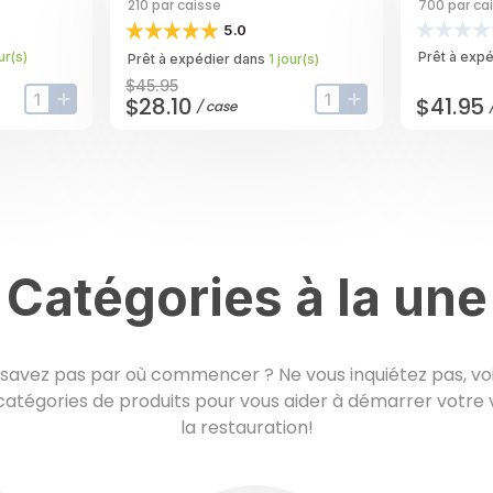
210 Per Case
Unwrappe
210
par caisse
700
par ca
- 700 Pe
5.0
ur
(s)
Prêt à exp
Prêt à expédier dans
1
jour
(s)
$45.95
$28.10
$41.95
/
case
input-label
button-plus
input-label
button-plus
Catégories à la une
savez pas par où commencer ? Ne vous inquiétez pas, voi
 catégories de produits pour vous aider à démarrer votre
la restauration!