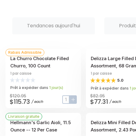
Tendances aujourd'hui
Produi
Rabais Admissible
La Churro Chocolate Filled
Delizza Large Filled
Churro, 100 Count
Assortment, 68 Gra
1
par caisse
1
par caisse
5.0
Prêt à expédier dans
1
jour
(s)
Prêt à expédier dans
1
jo
$120.95
$82.95
$115.73
$77.31
/
each
/
each
input-label
button-plus
Livraison gratuite
Hellmann's Garlic Aioli, 11.5
Delizza Mini Filled D
Ounce -- 12 Per Case
Assortment, 2.43 P