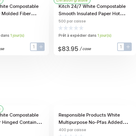
e
Livraison gratuite
White Compostable
Kitch 24/7 White Compostable
e Molded Fiber
Smooth Insulated Paper Hot
nce -- 400 Per Case
Cup, 20 Ounce -- 500 Per Case
500
par caisse
 dans
1
jour
(s)
Prêt à expédier dans
1
jour
(s)
$83.95
se
/
case
input-label
button-plus
input-la
but
e
White Compostable
Responsible Products White
 Hinged Container,
Multipurpose No-Pfas Added
- 500 Per Case
Compostable Molded Fiber
400
par caisse