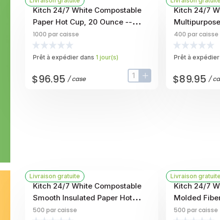
Livraison gratuite
Livraison gratuit
Kitch 24/7 White Compostable
Kitch 24/7 
Paper Hot Cup, 20 Ounce --
Multipurpos
1000 Per Case
Bowl, 40 Ou
1000
par caisse
400
par caisse
Prêt à expédier dans
1
jour
(s)
Prêt à expédier
$96.95
$89.95
/
case
/
ca
input-label
button-plus
Livraison gratuite
Livraison gratuit
Kitch 24/7 White Compostable
Kitch 24/7 
Smooth Insulated Paper Hot
Molded Fiber
Cup, 16 Ounce -- 500 Per Case
6 X 6 Inch -
500
par caisse
500
par caisse