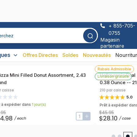
ite
à partir de
Entreprise de restauration : gagnez des remi
admissibles.
+ 855-705-
0755
Magasin
partenaire
ques
Offres Directes
Soldes
Nouveautés
Nourritu
Rabais Admissible
izza Mini Filled Donut Assortment, 2.43
Hellmann's Real
Livraison gratuite
und
0.38 Ounce -- 2
r caisse
210
par caisse
5.0
t à expédier dans
1
jour
(s)
Prêt à expédier dan
.95
$45.95
4.98
$28.10
/
each
/
case
lus
input-label
button-plus