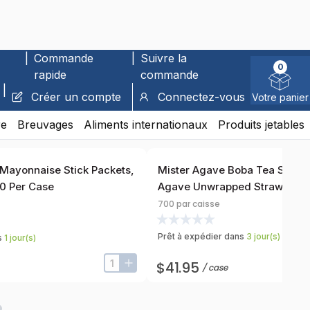
ses en argent sur les achats
Cliquez pour postuler
|
Commande
|
Suivre la
0
rapide
commande
|
Créer un compte
Connectez-vous
Votre panier
re
Breuvages
Aliments internationaux
Produits jetables
 Mayonnaise Stick Packets,
Mister Agave Boba Tea Standa
10 Per Case
Agave Unwrapped Straw, 8.25 
Per Case
700
par caisse
Prêt à expédier dans
3
jour
(s)
s
1
jour
(s)
$41.95
/
case
input-label
button-plus