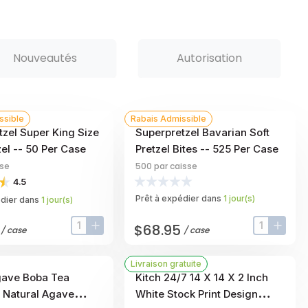
Nouveautés
Autorisation
ssible
Rabais Admissible
tzel Super King Size
Superpretzel Bavarian Soft
zel -- 50 Per Case
Pretzel Bites -- 525 Per Case
sse
500
par caisse
4.5
Prêt à expédier dans
1
jour
(s)
édier dans
1
jour
(s)
$68.95
/
case
/
case
input-label
button-plus
input-label
butto
Livraison gratuite
gave Boba Tea
Kitch 24/7 14 X 14 X 2 Inch
 Natural Agave
White Stock Print Design