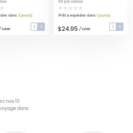
d Straw, 8.25 Inch -
Corrugated Pizza Box -- 50
isse
50
par caisse
r Case
Per Case
édier dans
3
jour
(s)
Prêt à expédier dans
1
jour
(s)
$24.95
/
case
/
case
input-label
button-plus
input-label
butto
ci nos 10
 voyage dans