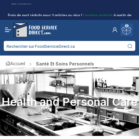
admissibles.
Frais de port réduits
pour 2 articles ou plus !
Livraison gratuite
à partir de
750$
0
Entreprise de restauration : gagnez des
remises en argent sur les achats
Cliquez pour postuler
admissibles.
Accueil
Santé Et Soins Personnels
Health and Personal Care