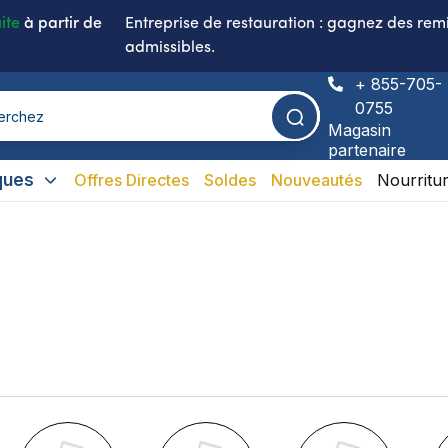
ite
à partir de
Entreprise de restauration : gagnez des remi
admissibles.
+ 855-705-
0755
Magasin
partenaire
ques
Offres Directes
Soldes
Nouveautés
Nourritu