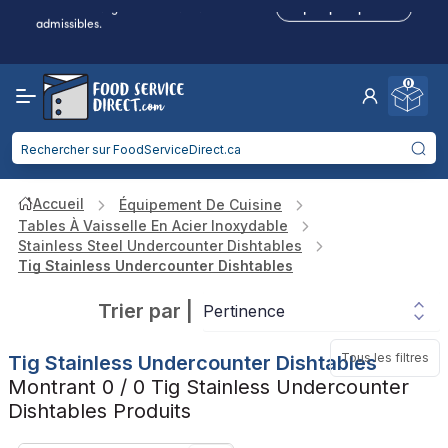
remises en argent sur les achats
Cliquez pour postuler
admissibles.
Frais de port réduits
pour 2 articles ou plus !
Livraison gratuite
à partir de
750$
0
Entreprise de restauration : gagnez des
remises en argent sur les achats
Cliquez pour postuler
admissibles.
Accueil
Équipement De Cuisine
Tables À Vaisselle En Acier Inoxydable
Stainless Steel Undercounter Dishtables
Tig Stainless Undercounter Dishtables
Trier par
|
Tous les filtres
Tig Stainless Undercounter Dishtables
Montrant 0 / 0 Tig Stainless Undercounter
Dishtables Produits