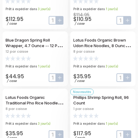
Prêt à expédier dans
3
jour
(s)
Prêt à expédier dans
1
jour
(s)
$114.95
$112.95
$110.95
input-label
button-plus
input-lab
butt
/
case
/
case
Blue Dragon Spring Roll
Lotus Foods Organic Brown
Wrapper, 4.7 Ounce -- 12 Per
Udon Rice Noodles, 8 Ounce --
Case
8 Per Case
12
par caisse
8
par caisse
Prêt à expédier dans
1
jour
(s)
Prêt à expédier dans
3
jour
(s)
$44.95
$35.95
input-label
button-plus
input-lab
butt
/
case
/
case
Nouveautés
Lotus Foods Organic
Phillips Shrimp Spring Roll, 96
Traditional Pho Rice Noodles, 8
Count
Ounce -- 8 Per Case
8
par caisse
1
par caisse
Prêt à expédier dans
3
jour
(s)
Prêt à expédier dans
1
jour
(s)
$35.95
$117.95
input-label
button-plus
input-lab
butt
/
case
/
each