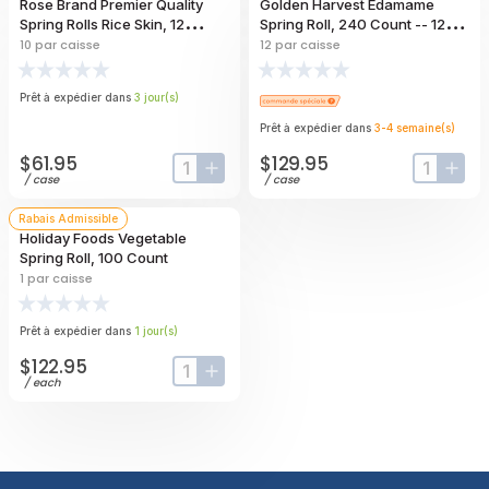
Rose Brand Premier Quality
Golden Harvest Edamame
Spring Rolls Rice Skin, 12
Spring Roll, 240 Count -- 12
Ounce -- 10 Per Case
Per Case
10
par caisse
12
par caisse
Prêt à expédier dans
3
jour
(s)
Prêt à expédier dans
3-4
semaine
(s)
$61.95
$129.95
input-label
button-plus
input-lab
butt
/
case
/
case
Rabais Admissible
Holiday Foods Vegetable
Spring Roll, 100 Count
1
par caisse
Prêt à expédier dans
1
jour
(s)
$122.95
input-label
button-plus
/
each