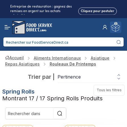
Entreprise de restauration : gagnez des
remises en argent sur les achats
Cliquez pour postuler
admissibles.
0
Frais de port réduits
pour 2 articles ou plus !
Livraison gratuite
à partir de
750$
Entreprise de restauration : gagnez des
remises en argent sur les achats
Cliquez pour postuler
admissibles.
Accueil
Aliments Internationaux
Asiatique
Repas Asiatiques
Rouleaux De Printemps
Trier par
|
Tous les filtres
Spring Rolls
Montrant 17 / 17 Spring Rolls Produits