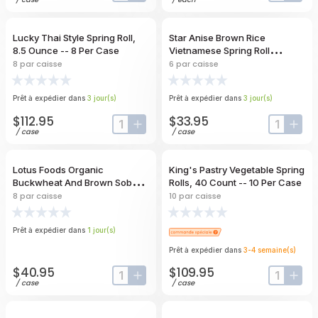
Lucky Thai Style Spring Roll,
Star Anise Brown Rice
8.5 Ounce -- 8 Per Case
Vietnamese Spring Roll
Wrapper, 8 Ounce -- 6 Per
8
par caisse
6
par caisse
Case
Prêt à expédier dans
3
jour
(s)
Prêt à expédier dans
3
jour
(s)
$112.95
$33.95
input-label
button-plus
input-lab
butt
/
case
/
case
Lotus Foods Organic
King's Pastry Vegetable Spring
Buckwheat And Brown Soba
Rolls, 40 Count -- 10 Per Case
Rice Noodles, 8 Ounce -- 8 Per
8
par caisse
10
par caisse
Case
Prêt à expédier dans
1
jour
(s)
Prêt à expédier dans
3-4
semaine
(s)
$40.95
$109.95
input-label
button-plus
input-lab
butt
/
case
/
case