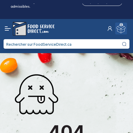
remises en argent sur les achats
Cliquez pour postuler
admissibles.
Frais de port réduits
pour 2 articles ou plus !
Livraison gratuite
à partir de
750$
0
Entreprise de restauration : gagnez des
remises en argent sur les achats
Cliquez pour postuler
admissibles.
404